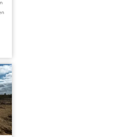
en
en