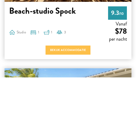
Beach-studio Spock
9.3
/10
Vanaf
$78
Studio
1
1
3
per nacht
BEKIJK ACCOMMODATIE