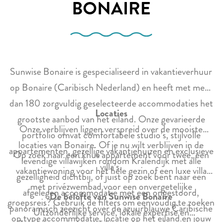
BONAIRE
Sunwise Bonaire is gespecialiseerd in vakantieverhuur
op Bonaire (Caribisch Nederland) en heeft met meer
dan 180 zorgvuldig geselecteerde accommodaties het
Locaties
grootste aanbod van het eiland. Onze gevarieerde
Onze verblijven liggen verspreid over de mooiste
portfolio omvat comfortabele studio’s, stijlvolle
locaties van Bonaire. Of je nu wilt verblijven in de
appartementen, gezellige vakantiehuizen en exclusieve
Op zoek naar een knus appartement voor twee, een
levendige villawijken rondom Kralendijk met alle
villa’s.
vakantiewoning voor het hele gezin of een luxe villa
gezelligheid dichtbij, of juist op zoek bent naar een
met privézwembad voor een onvergetelijke
afgelegen accommodatie met een ongestoord,
De belofte van Sunwise Bonaire
groepsreis? Gebruik de filters om eenvoudig te zoeken
panoramisch zeezicht over de azuurblauwe Caribische
Uitzonderlijke service, lokale expertise en
op type accommodatie, locatie op het eiland en jouw