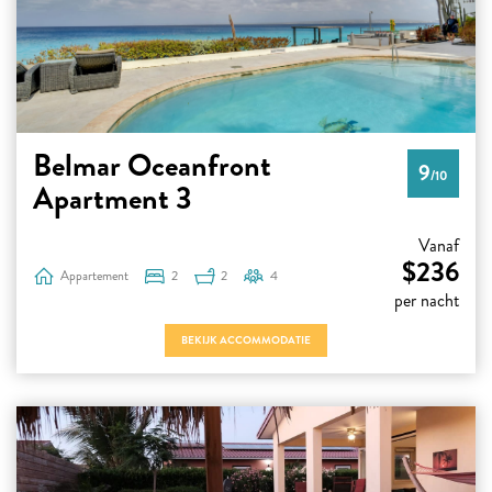
Belmar Oceanfront
9
/10
Apartment 3
Vanaf
$236
Appartement
2
2
4
per nacht
BEKIJK ACCOMMODATIE