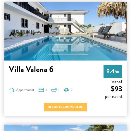
Villa Valena 6
9.4
/10
Vanaf
$93
Appartement
1
1
2
per nacht
BEKIJK ACCOMMODATIE