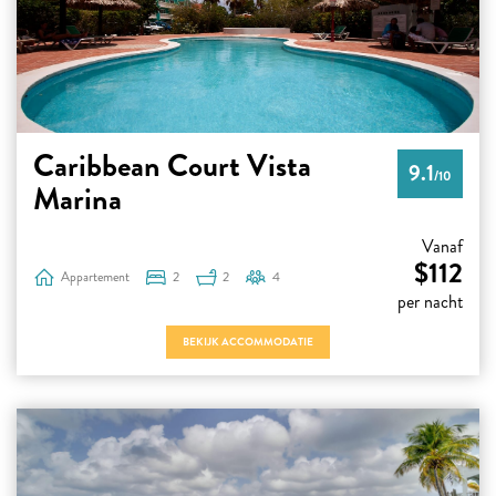
Caribbean Court Vista
9.1
/10
Marina
Vanaf
$112
Appartement
2
2
4
per nacht
BEKIJK ACCOMMODATIE