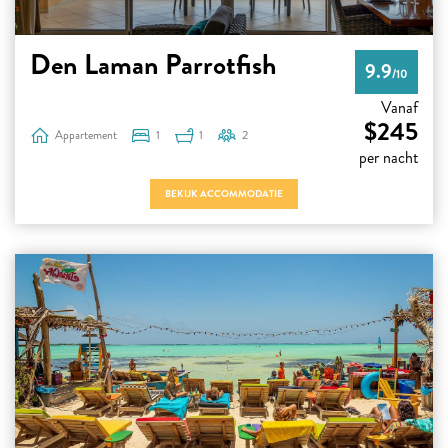
Den Laman Parrotfish
9.9
/10
Vanaf
$245
Appartement
1
1
2
per nacht
BEKIJK ACCOMMODATIE