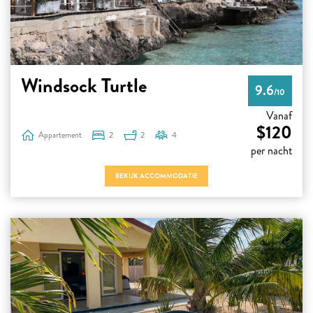
Windsock Turtle
9.6
/10
Vanaf
$120
Appartement
2
2
4
per nacht
BEKIJK ACCOMMODATIE