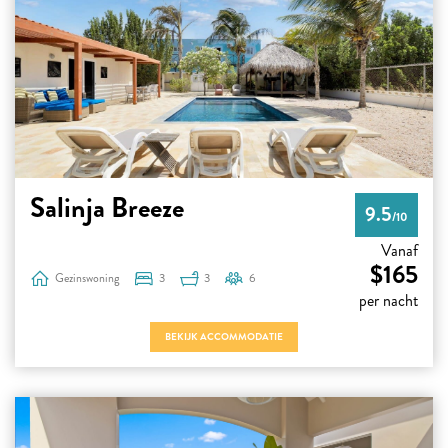
Salinja Breeze
9.5
/10
Vanaf
$165
Gezinswoning
3
3
6
per nacht
BEKIJK ACCOMMODATIE