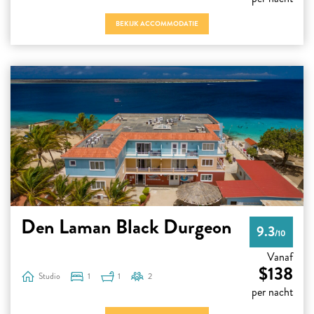
BEKIJK ACCOMMODATIE
Den Laman Black Durgeon
9.3
/10
Vanaf
$138
Studio
1
1
2
per nacht