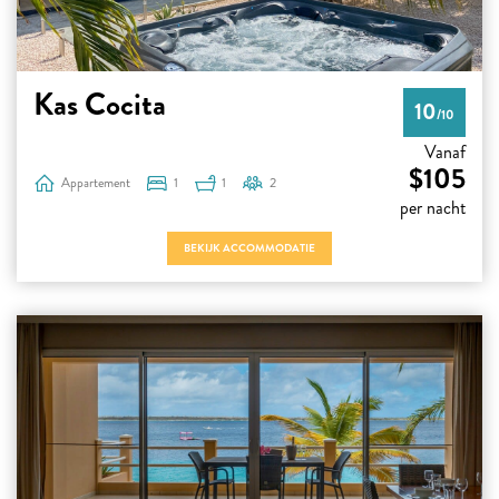
Kas Cocita
10
/10
Vanaf
$105
Appartement
1
1
2
per nacht
BEKIJK ACCOMMODATIE