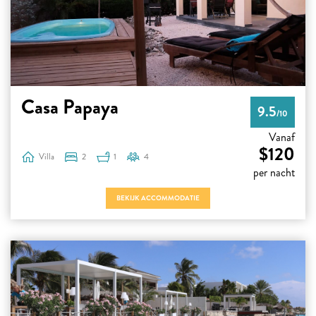
Casa Papaya
9.5
/10
Vanaf
$120
Villa
2
1
4
per nacht
BEKIJK ACCOMMODATIE