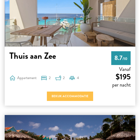
Thuis aan Zee
8.7
/10
Vanaf
$195
Appartement
2
2
4
per nacht
BEKIJK ACCOMMODATIE