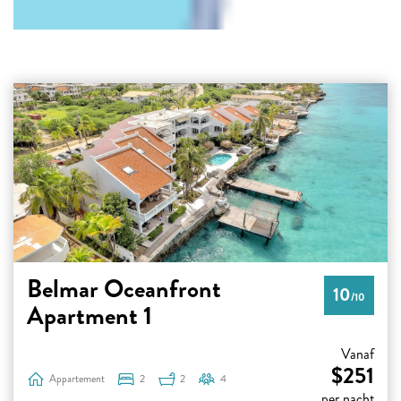
Belmar Oceanfront
10
/10
Apartment 1
Vanaf
$251
Appartement
2
2
4
per nacht