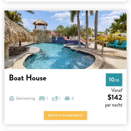
Boat House
10
/10
Vanaf
$142
Gezinswoning
1
1
2
per nacht
BEKIJK ACCOMMODATIE