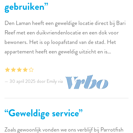
gebruiken
Den Laman heeft een geweldige locatie direct bij Bari
Reef met een duikvriendenlocatie en een dok voor
bewoners. Het is op loopafstand van de stad. Het
appartement heeft een geweldig uitzicht en is
comfortabel ingericht, maar heeft wel wat
basisonderhoud nodig. De patio is aan drie kanten
afgesloten zonder zijwind of ventilator om muggen weg
30 april 2025 door Emily via
te houden. We konden geen tijd buiten doorbrengen
om van het uitzicht te genieten zonder constant
gebeten te worden. Zonder zijwind of ventilator, de
Geweldige service
patio was niet fijn.
Zoals gewoonlijk vonden we ons verblijf bij Parrotfish