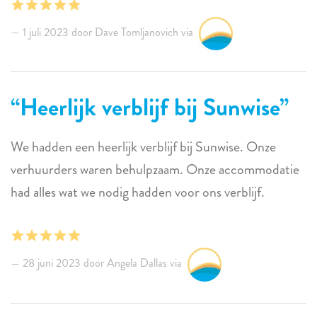
andere drie kamers. De matras in de slaapkamer aan de
voorkant was te hard om comfortabel op te slapen. We
1 juli 2023 door Dave Tomljanovich via
kijken ernaar uit om terug te keren.
Heerlijk verblijf bij Sunwise
We hadden een heerlijk verblijf bij Sunwise. Onze
verhuurders waren behulpzaam. Onze accommodatie
had alles wat we nodig hadden voor ons verblijf.
28 juni 2023 door Angela Dallas via