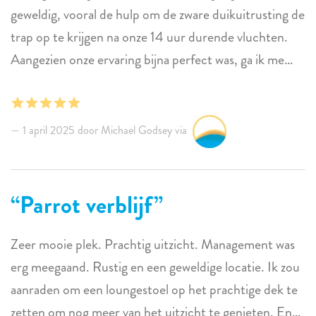
geweldig, vooral de hulp om de zware duikuitrusting de
trap op te krijgen na onze 14 uur durende vluchten.
Aangezien onze ervaring bijna perfect was, ga ik me
richten op verbeteringen die het verblijf nog
aangenamer zouden maken. Vanwege de prachtige
locatie in het gebouw, is de veranda windstil en
1 april 2025 door Michael Godsey via
muggen concentreren zich daar, waardoor de veranda
minder dan ideaal is om te gebruiken. Het zou helpen
om 1 of 2 box fans voor de porch te hebben.
Parrot verblijf
Aangezien we in de toekomst waarschijnlijk in
Parrotfish zullen verblijven, zouden we bereid zijn om
Zeer mooie plek. Prachtig uitzicht. Management was
de kosten van een ventilator te betalen en deze daar
erg meegaand. Rustig en een geweldige locatie. Ik zou
achter te laten voor ieders gebruik. Ten tweede is er
aanraden om een loungestoel op het prachtige dek te
beter kookgerei nodig, zoals een grotere pan. Ik zal
zetten om nog meer van het uitzicht te genieten. En