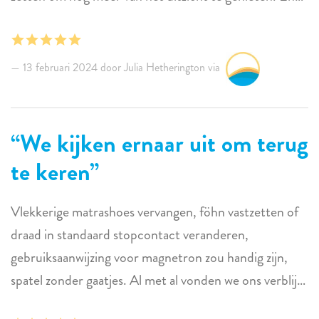
deze opmerkingen weglaten uit onze Google recensie.
we vonden het een beetje vreemd dat zo'n luxe
Voel je vrij om deze recensie te bewerken.
accommodatie niet voor meer toiletpapier zorgde...en
van de gast eiste dat hij voor meer zorgde. MAAR, we
13 februari 2024 door Julia Hetherington via
zouden er weer verblijven en zullen het aanbevelen aan
anderen.
We kijken ernaar uit om terug
te keren
Vlekkerige matrashoes vervangen, föhn vastzetten of
draad in standaard stopcontact veranderen,
gebruiksaanwijzing voor magnetron zou handig zijn,
spatel zonder gaatjes. Al met al vonden we ons verblijf
in Parrotfish geweldig. Onze familie verbleef in de