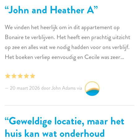
John and Heather A
We vinden het heerlijk om in dit appartement op
Bonaire te verblijven. Het heeft een prachtig uitzicht
op zee en alles wat we nodig hadden voor ons verblijf.
Het boeken verliep eenvoudig en Cecile was zeer
behulpzaam en reageerde snel op onze wensen en
kleine aandachtspunten. De schoonmaak kwam één
keer per week en daar hadden we geen klachten over.
20 maart 2026 door John Adams via
Eén opmerking: de wekelijkse schoonmaak is prima,
maar een grondige schoonmaak van vloeren, plinten
en stoffering zou helpen om alles fris te houden.
Geweldige locatie, maar het
huis kan wat onderhoud