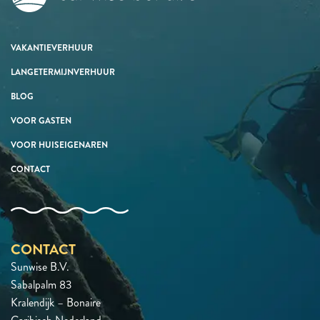
VAKANTIEVERHUUR
LANGETERMIJNVERHUUR
BLOG
VOOR GASTEN
VOOR HUISEIGENAREN
CONTACT
CONTACT
Sunwise B.V.
Sabalpalm 83
Kralendijk – Bonaire