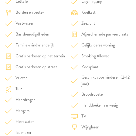
Eettafel
Eigen ingang
Borden en bestek
Koelkast
Vaatwasser
Zeezicht
Basisbenodigdheden
Afgeschermde parkeerplaats
Familie-/kindvriendelijk
Gelijkvloerse woning
Gratis parkeren op het terrein
Smoking Allowed
Gratis parkeren op straat
Kookplaat
Geschikt voor kinderen (2-12
Vriezer
jaar)
Tuin
Broodrooster
Haardroger
Handdoeken aanwezig
Hangers
TV
Heet water
Wijnglazen
Ice maker