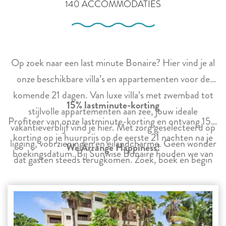
140 ACCOMMODATIES
Op zoek naar een last minute Bonaire? Hier vind je al
onze beschikbare villa’s en appartementen voor de
komende 21 dagen. Van luxe villa’s met zwembad tot
15% lastminute-korting
stijlvolle appartementen aan zee, jouw ideale
Profiteer van onze lastminute-korting en ontvang 15%
vakantieverblijf vind je hier. Met zorg geselecteerd op
korting op je huurprijs op de eerste 21 nachten na je
ligging, voorzieningen en eilandcharme. Geen wonder
We Arrange Happiness!
boekingsdatum. Bij Sunwise Bonaire houden we van
dat gasten steeds terugkomen. Zoek, boek en begin
transparantie. De prijs die je ziet, is altijd de totaalprijs,
met aftellen naar jouw droomvakantie op Bonaire!
inclusief alle kortingen en kosten.