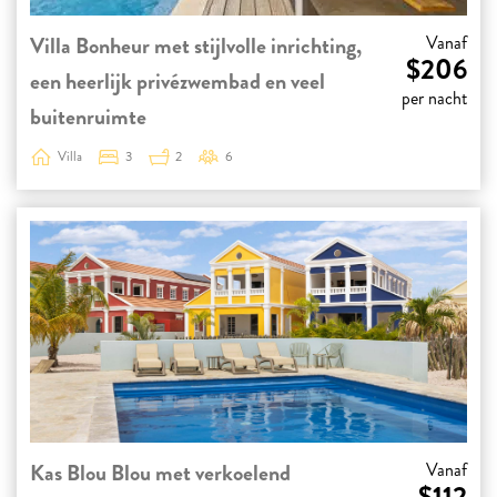
Villa Bonheur met stijlvolle inrichting,
Vanaf
$206
een heerlijk privézwembad en veel
per nacht
buitenruimte
Villa
3
2
6
Kas Blou Blou met verkoelend
Vanaf