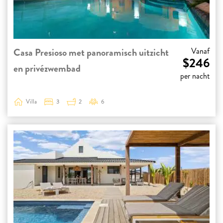
Casa Presioso met panoramisch uitzicht
Vanaf
$246
en privézwembad
per nacht
Villa
3
2
6