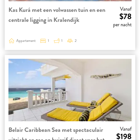
Kas Kurá met een volwassen tuin en een
Vanaf
$78
centrale ligging in Kralendijk
per nacht
Appartement
1
1
2
Belair Caribbean Sea met spectaculair
Vanaf
$198
uitzicht op zee en huisrif direct voor het