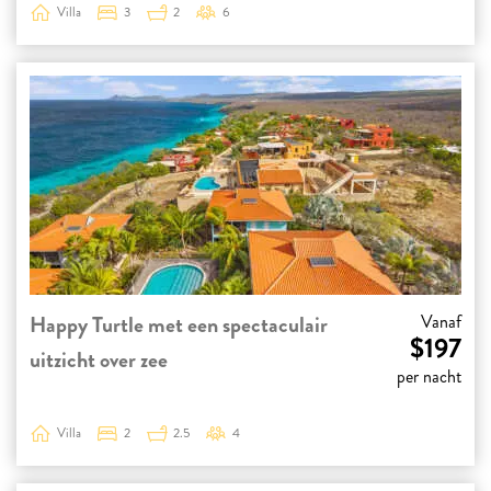
Villa
3
2
6
Happy Turtle met een spectaculair
Vanaf
$197
uitzicht over zee
per nacht
Villa
2
2.5
4