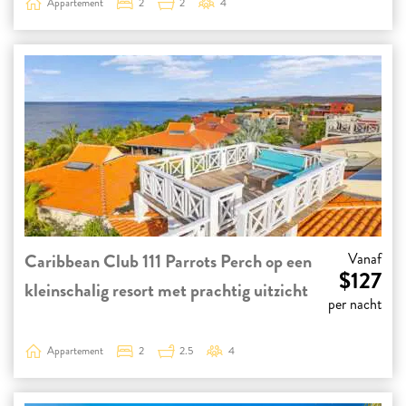
Appartement
2
2
4
Caribbean Club 111 Parrots Perch op een
Vanaf
$127
kleinschalig resort met prachtig uitzicht
per nacht
Appartement
2
2.5
4