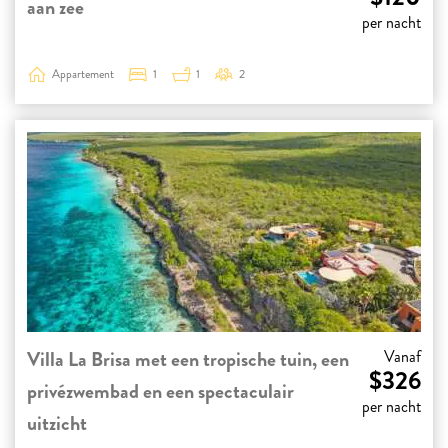
aan zee
per nacht
Appartement
1
1
2
Villa La Brisa met een tropische tuin, een
Vanaf
$326
privézwembad en een spectaculair
per nacht
uitzicht