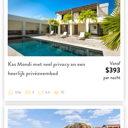
Kas Mondi met veel privacy en een
Vanaf
$393
heerlijk privézwembad
per nacht
Villa
5
4.5
10