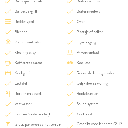
Barbeque utensils
Buitenzwembad
Barbecue-grill
Buitenmeubels
Beddengoed
Oven
Blender
Plaatsje of balkon
Plafondventilator
Eigen ingang
Kledingopslag
Privézwembad
Koffiezetapparaat
Koelkast
Kookgerei
Room-darkening shades
Eettafel
Gelijkvloerse woning
Borden en bestek
Rookdetector
Vaatwasser
Sound system
Familie-/kindvriendelijk
Kookplaat
Geschikt voor kinderen (2-12
Gratis parkeren op het terrein