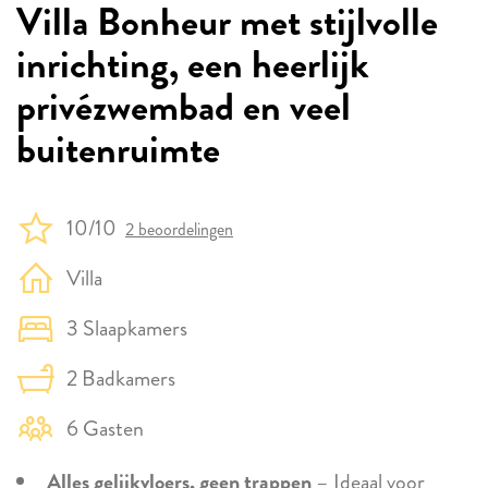
Villa Bonheur met stijlvolle
inrichting, een heerlijk
privézwembad en veel
buitenruimte
10/10
2 beoordelingen
Villa
3 Slaapkamers
2 Badkamers
6 Gasten
Alles gelijkvloers, geen trappen
– Ideaal voor