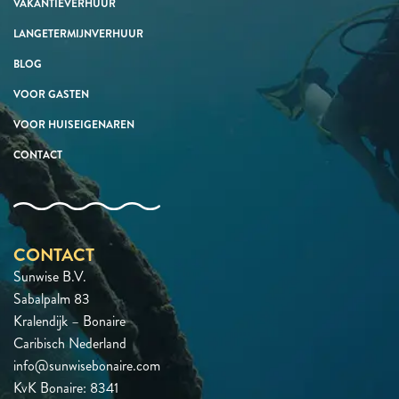
VAKANTIEVERHUUR
LANGETERMIJNVERHUUR
BLOG
VOOR GASTEN
VOOR HUISEIGENAREN
CONTACT
CONTACT
Sunwise B.V.
Sabalpalm 83
Kralendijk – Bonaire
Caribisch Nederland
info@sunwisebonaire.com
KvK Bonaire: 8341