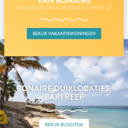
VAN BONAIRE
VIND JOUW DROOMVAKANTIEVERBLIJF
BEKIJK VAKANTIEWONINGEN
BONAIRE DUIKLOCATIES:
BARI REEF
BEKIJK BLOGITEM