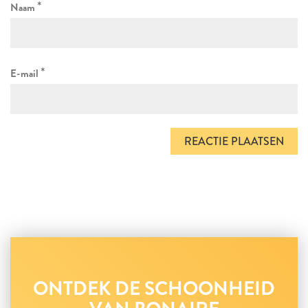
*
Naam
*
E-mail
ONTDEK DE SCHOONHEID