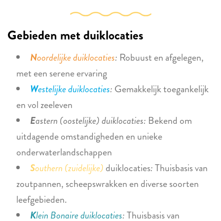
Gebieden met duiklocaties
N
oordelijke
duiklocaties
:
Robuust en afgelegen,
met een serene ervaring
W
estelijke duiklocaties
:
Gemakkelijk toegankelijk
en vol zeeleven
E
astern (oostelijke) duiklocaties:
Bekend om
uitdagende omstandigheden en unieke
onderwaterlandschappen
S
outhern (zuidelijke)
duiklocaties
:
Thuisbasis van
zoutpannen, scheepswrakken en diverse soorten
leefgebieden.
K
lein Bonaire duiklocaties
:
Thuisbasis van