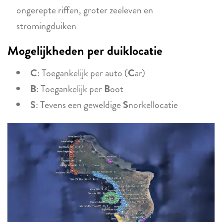
ongerepte riffen, groter zeeleven en
stromingduiken
Mogelijkheden per duiklocatie
C
: Toegankelijk per auto (
C
ar)
B
: Toegankelijk per
B
oot
S
: Tevens een geweldige
S
norkellocatie