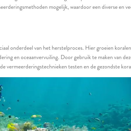
meerderingsmethoden mogelijk, waardoor een diverse en ve
iaal onderdeel van het herstelproces. Hier groeien koralen
dering en oceaanvervuiling. Door gebruik te maken van de
nde vermeerderingstechnieken testen en de gezondste koral