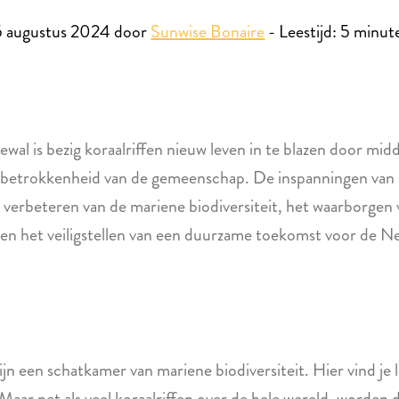
5 augustus 2024 door
Sunwise Bonaire
-
Leestijd:
5
minut
wal is bezig koraalriffen nieuw leven in te blazen door midd
n betrokkenheid van de gemeenschap. De inspanningen van
t verbeteren van de mariene biodiversiteit, het waarborgen
 en het veiligstellen van een duurzame toekomst voor de N
 een schatkamer van mariene biodiversiteit. Hier vind je l
. Maar net als veel koraalriffen over de hele wereld, word