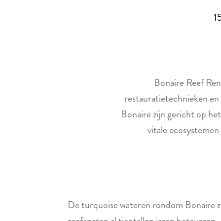
1
Bonaire Reef Rene
restauratietechnieken e
Bonaire zijn gericht op he
vitale ecosystemen
De turquoise wateren rondom Bonaire zijn
zeefanaten al tientallen jaren betoveren