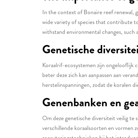
In the context of Bonaire reef renewal, ge
wide variety of species that contribute t
withstand environmental changes, such 
Genetische diversitei
Koraalrif-ecosystemen zijn ongelooflijk c
beter deze zich kan aanpassen aan verand
herstelinspanningen, zodat de koralen d
Genenbanken en geas
Om deze genetische diversiteit veilig t
verschillende koraalsoorten en vormen z
recruteringstechnieken bij het introduce