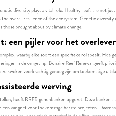
netic diversity plays a vital role. Healthy reefs are not ju
o the overall resilience of the ecosystem. Genetic diversit
as those brought about by climate change.
t: een pijler voor het overleven
omplex, waarbij elke soort een specifieke rol speelt. Hoe g
eringen in de omgeving. Bonaire Reef Renewal geeft priorite
ie ze kweken veerkrachtig genoeg zijn om toekomstige uitd
sisteerde werving
e stellen, heeft RRFB genenbanken opgezet. Deze banken sla
o een vangnet voor toekomstige herstelprojecten. Daarnaa
ren van nieuw genetisch materiaal in de riffen, waardoor 