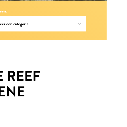
eën:
E REEF
ENE