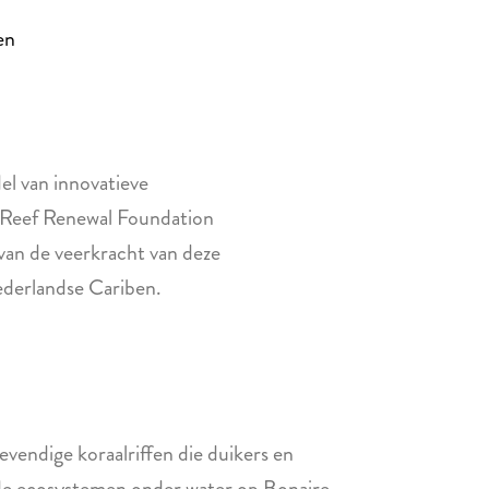
en
el van innovatieve
 Reef Renewal Foundation
 van de veerkracht van deze
ederlandse Cariben.
evendige koraalriffen die duikers en
en de ecosystemen onder water op Bonaire