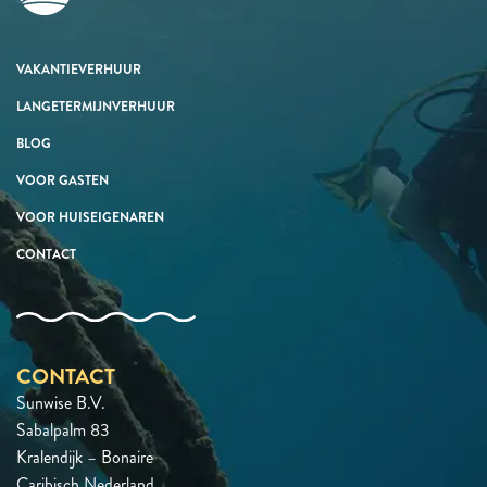
VAKANTIEVERHUUR
LANGETERMIJNVERHUUR
BLOG
VOOR GASTEN
VOOR HUISEIGENAREN
CONTACT
CONTACT
Sunwise B.V.
Sabalpalm 83
Kralendijk – Bonaire
Caribisch Nederland