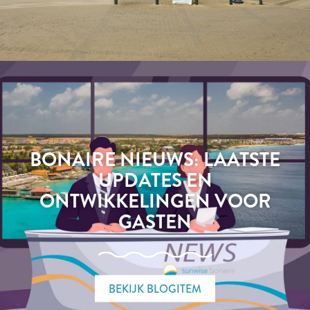
BONAIRE NIEUWS: LAATSTE
UPDATES EN
ONTWIKKELINGEN VOOR
GASTEN
BEKIJK BLOGITEM