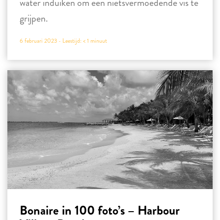
water induiken om een nietsvermoedende vis te
grijpen.
6 februari 2023 -
Leestijd:
< 1
minuut
Bonaire in 100 foto’s – Harbour