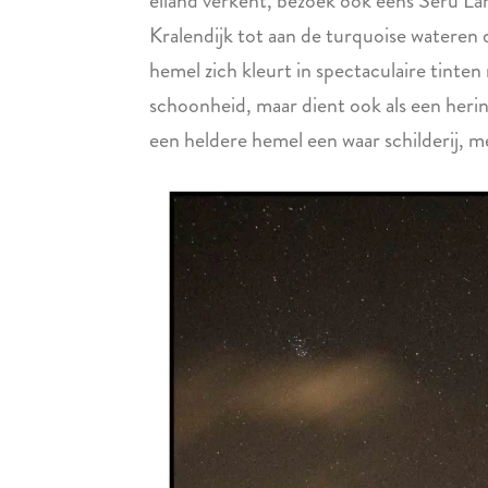
eiland verkent, bezoek ook eens Seru Lar
Kralendijk tot aan de turquoise wateren 
hemel zich kleurt in spectaculaire tinten
schoonheid, maar dient ook als een herin
een heldere hemel een waar schilderij, m