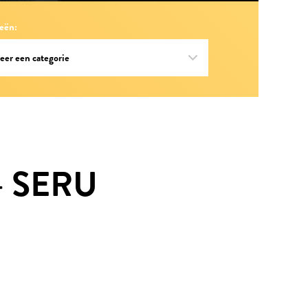
eën:
– SERU