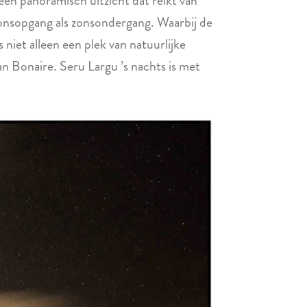
een panoramisch uitzicht dat reikt van
 zonsopgang als zonsondergang. Waarbij de
 niet alleen een plek van natuurlijke
an Bonaire. Seru Largu ’s nachts is met