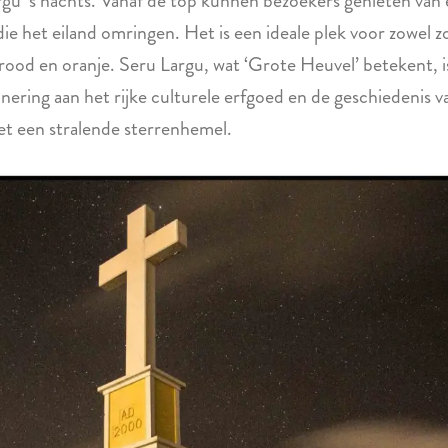
gu ’s nachts. Vanaf de top kunnen bezoekers genieten van 
die het eiland omringen. Het is een ideale plek voor zowel
 rood en oranje. Seru Largu, wat ‘Grote Heuvel’ betekent, is
nering aan het rijke culturele erfgoed en de geschiedenis v
et een stralende sterrenhemel.