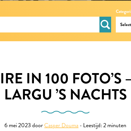
Categori
RE IN 100 FOTO’S 
LARGU ’S NACHTS
6 mei 2023 door
Casper Douma
-
Leestijd:
2
minuten