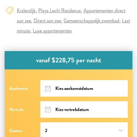
Kralendijk
Playa Lechi Residence
Appartementen direct
aan zee
Direct aan zee
Gemeenschappelijk zwembad
Last
minute
Luxe appartementen
vanaf $228,75 per nacht
Aankomst:
Vertrek:
Gasten: