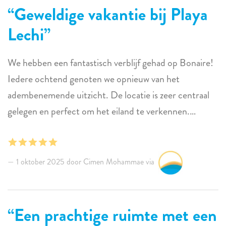
negatiefs te melden en we zullen zeker weer bij jullie
Geweldige vakantie bij Playa
boeken.
Lechi
We hebben een fantastisch verblijf gehad op Bonaire!
Iedere ochtend genoten we opnieuw van het
adembenemende uitzicht. De locatie is zeer centraal
gelegen en perfect om het eiland te verkennen.
Snorkelen direct voor de deur was een droom: het
leek wel alsof we in een aquarium zwommen en we
hebben zelfs een schildpad gezien! De communicatie
1 oktober 2025 door Cimen Mohammae via
met de verhuurder verliep vlot en flexibel. Omdat er
geen nieuwe gasten direct na ons kwamen, mochten
we later uitchecken, wat erg prettig was omdat wij een
Een prachtige ruimte met een
avondvlucht hadden. De foto’s van de accommodatie