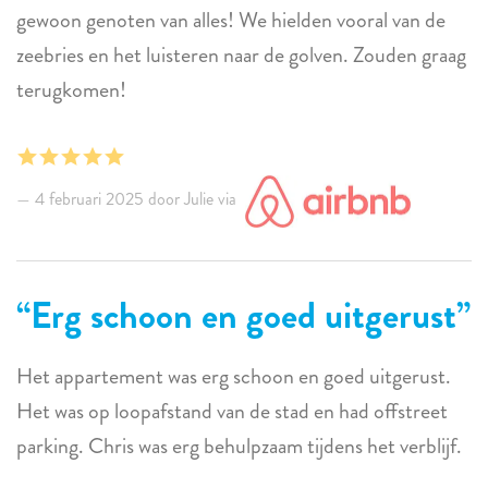
waren low-key en kwamen hier om te duiken, maar de
gewoon genoten van alles! We hielden vooral van de
plek is prachtig met een ongelooflijke buitenruimte als
zeebries en het luisteren naar de golven. Zouden graag
je op zoek bent naar een plek met leuke voorzieningen.
terugkomen!
De eigenaren waren zeer ontvankelijk en helpen je
graag verder!
Bedankt dat je ons bij je hebt laten verblijven!
4 februari 2025 door Julie via
Erg schoon en goed uitgerust
Het appartement was erg schoon en goed uitgerust.
Het was op loopafstand van de stad en had offstreet
parking. Chris was erg behulpzaam tijdens het verblijf.