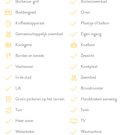
Barbecue-grill
Buitenzwembad
Beddengoed
Oven
Koffiezetapparaat
Plaatsje of balkon
Gemeenschappelijk zwembad
Eigen ingang
Kookgerei
Koelkast
Borden en bestek
Zeezicht
Vaatwasser
Kookplaat
In de stad
Zwembad
Lift
Broodrooster
Gratis parkeren op het terrein
Handdoeken aanwezig
Tuin
Town
Heet water
TV
Waterkoker
Wasmachine