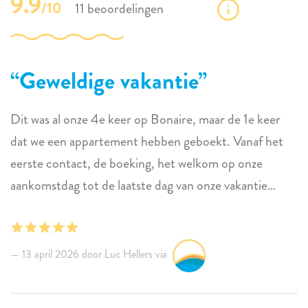
9.9
/10
11 beoordelingen
Geweldige vakantie
Dit was al onze 4e keer op Bonaire, maar de 1e keer
dat we een appartement hebben geboekt. Vanaf het
eerste contact, de boeking, het welkom op onze
aankomstdag tot de laatste dag van onze vakantie
verliep alles soepel. Het penthouse was perfect en we
hebben genoten van het prachtige uitzicht vanaf het
grote terras. Het enige punt dat aandacht verdient,
13 april 2026 door Luc Hellers via
was de wifi, die je eigenlijk niet goed kunt gebruiken.
We moesten een e-sim gebruiken. Maar verder niets