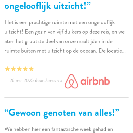
ongelooflijk uitzicht!
komen 100% overeen met de werkelijkheid. Alles bij
elkaar alleen maar positief over ons verblijf. Zeker een
Het is een prachtige ruimte met een ongelooflijk
plek waar we graag nog eens terug zouden komen!
uitzicht! Een gezin van vijf duikers op deze reis, en we
aten het grootste deel van onze maaltijden in de
ruimte buiten met uitzicht op de oceaan. De locatie
was perfect en gemakkelijk om overal te komen met
een huurauto, en ook veel mooie wandelingen langs de
zee direct buiten je deur. Ik woonde praktisch op de
26 mei 2025 door James via
patio en kom hier graag nog eens terug. Zo'n
onvergetelijke reis in zo'n ruimte. Veel ruimte en ook
aparte ruimte voor je duikuitrusting beneden, samen
Gewoon genoten van alles!
met een spoeltank als je geen zin hebt om te spoelen in
de duikwinkel. Deze ruimte past bij elk scenario. We
We hebben hier een fantastische week gehad en