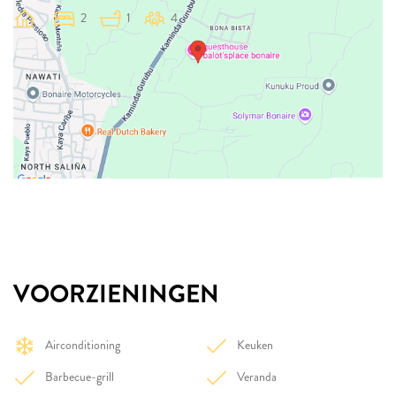
2
1
4
VOORZIENINGEN
Airconditioning
Keuken
Barbecue-grill
Veranda