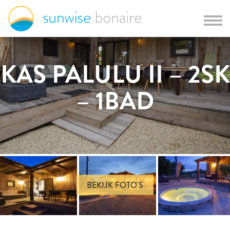
KAS PALULU II – 2SK
– 1BAD
BEKIJK FOTO'S