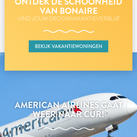
ONTDEK DE SCHOONHEID
VAN BONAIRE
VIND JOUW DROOMVAKANTIEVERBLIJF
BEKIJK VAKANTIEWONINGEN
AMERICAN AIRLINES GAAT
WEER NAAR CUR!