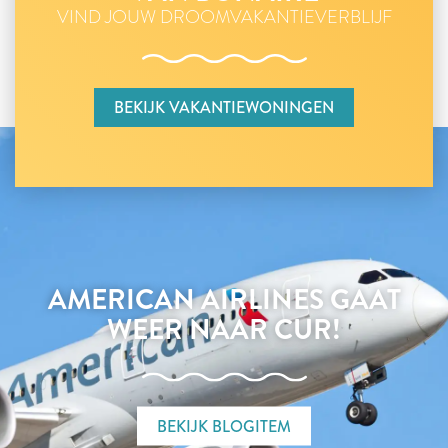
VIND JOUW DROOMVAKANTIEVERBLIJF
BEKIJK VAKANTIEWONINGEN
AMERICAN AIRLINES GAAT
WEER NAAR CUR!
BEKIJK BLOGITEM