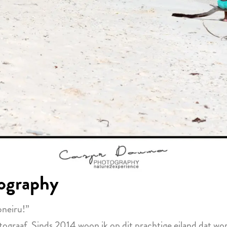
ography
oneiru!”
ograaf. Sinds 2014 woon ik op dit prachtige eiland dat wo