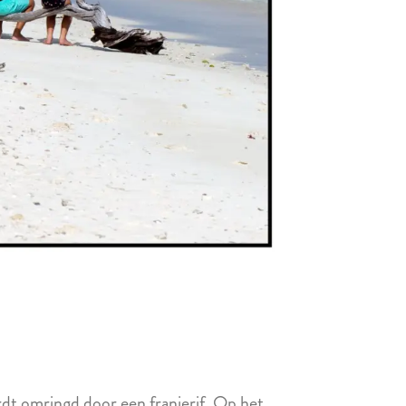
rdt omringd door een franjerif. Op het