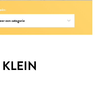
eën:
 KLEIN