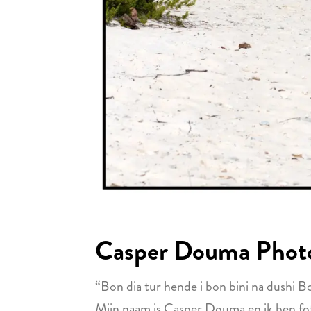
Casper Douma Phot
“Bon dia tur hende i bon bini na dushi B
Mijn naam is Casper Douma en ik ben fot