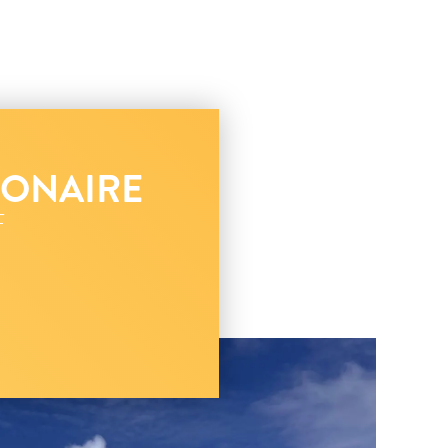
BONAIRE
F