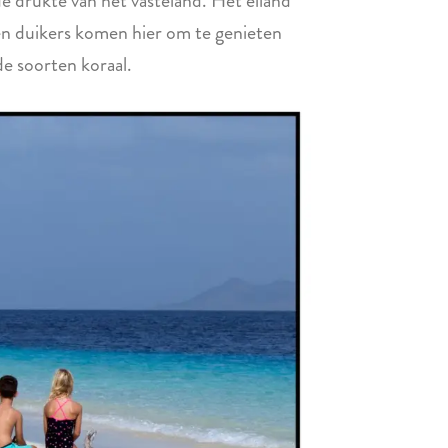
e drukte van het vasteland. Het eiland
s en duikers komen hier om te genieten
de soorten koraal.