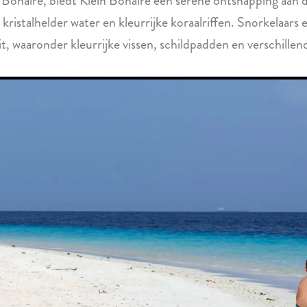
 Bonaire, biedt Klein Bonaire een serene ontsnapping aan d
 kristalhelder water en kleurrijke koraalriffen. Snorkelaar
t, waaronder kleurrijke vissen, schildpadden en verschillen