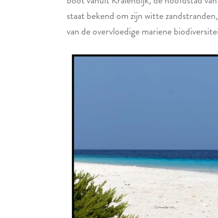
boot vanuit Kralendijk, de hoofdstad van
staat bekend om zijn witte zandstranden,
van de overvloedige mariene biodiversitei