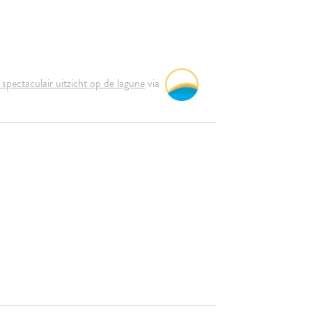
pectaculair uitzicht op de lagune
via