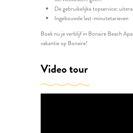
De gebruikelijke topservice: uitera
Ingebouwde last-minutetarieven
Boek nu je verblijf in Bonaire Beach Apa
vakantie op Bonaire!
Video tour