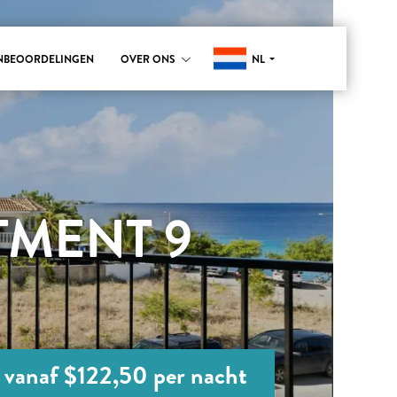
NL
NBEOORDELINGEN
OVER ONS
TMENT 9
vanaf $122,50 per nacht