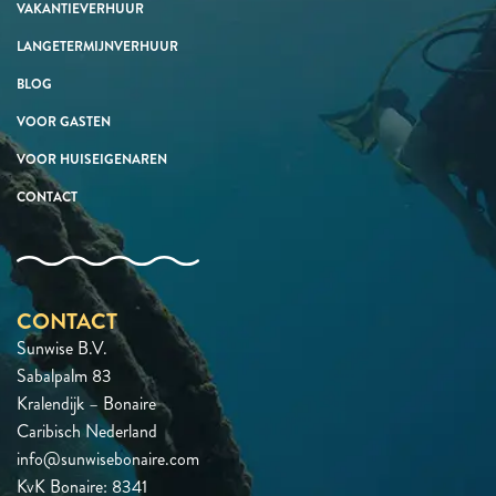
VAKANTIEVERHUUR
LANGETERMIJNVERHUUR
BLOG
VOOR GASTEN
VOOR HUISEIGENAREN
CONTACT
CONTACT
Sunwise B.V.
Sabalpalm 83
Kralendijk – Bonaire
Caribisch Nederland
info@sunwisebonaire.com
KvK Bonaire: 8341