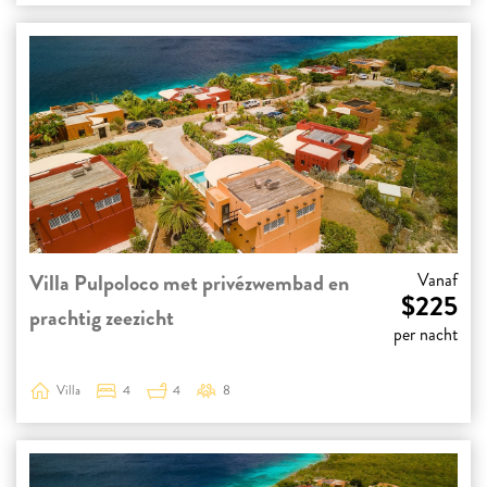
Villa Pulpoloco met privézwembad en
Vanaf
$225
prachtig zeezicht
per nacht
Villa
4
4
8