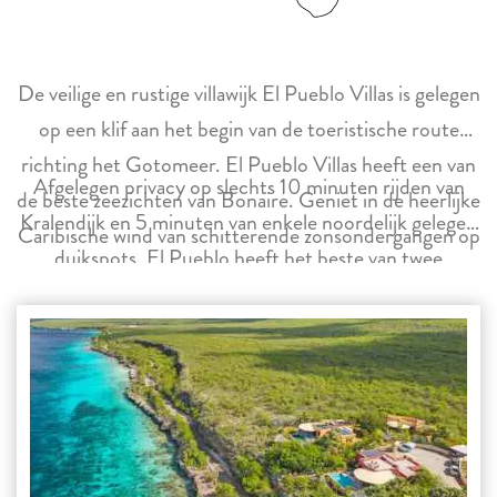
De veilige en rustige villawijk El Pueblo Villas is gelegen
op een klif aan het begin van de toeristische route
richting het Gotomeer. El Pueblo Villas heeft een van
Afgelegen privacy op slechts 10 minuten rijden van
de beste zeezichten van Bonaire. Geniet in de heerlijke
Kralendijk en 5 minuten van enkele noordelijk gelegen
Caribische wind van schitterende zonsondergangen op
duikspots. El Pueblo heeft het beste van twee
het dakterras of in een infinity pool.
werelden op Bonaire.