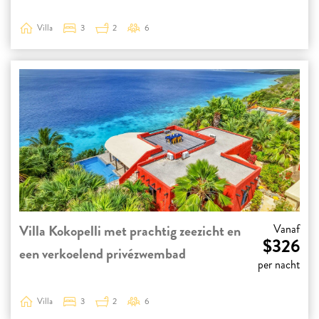
Villa
3
2
6
Villa Kokopelli met prachtig zeezicht en
Vanaf
$326
een verkoelend privézwembad
per nacht
Villa
3
2
6