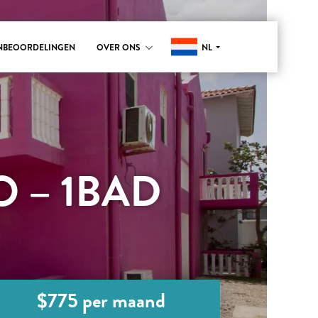
NL
NBEOORDELINGEN
OVER ONS
O – 1BAD
$775 per maand