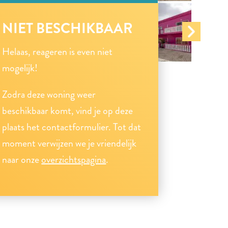
NIET BESCHIKBAAR
Helaas, reageren is even niet
mogelijk!
Zodra deze woning weer
beschikbaar komt, vind je op deze
plaats het contactformulier. Tot dat
moment verwijzen we je vriendelijk
naar onze
overzichtspagina
.