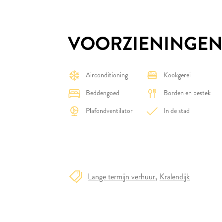
VOORZIENINGE
Airconditioning
Kookgerei
Beddengoed
Borden en bestek
Plafondventilator
In de stad
Lange termijn verhuur
Kralendijk