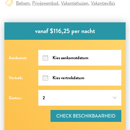
Belnem
Privézwembad
Vakantiehuizen
Vakantievilla's
vanaf $116,25 per nacht
Aankomst:
Vertrek:
Gasten:
CHECK BESCHIKBAARHEID