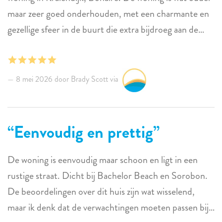
maar zeer goed onderhouden, met een charmante en
gezellige sfeer in de buurt die extra bijdroeg aan de
eilandbeleving. De tuin en buitenruimtes waren netjes
verzorgd en de locatie bood gemakkelijke toegang tot
zowel de stad als veel van de uitstekende duiklocaties
8 mei 2026 door Brady Scott via
van Bonaire. Een onderdeel dat we vooral
waardeerden, was de uitstekende inrichting voor
duikers, inclusief voldoende mogelijkheden om
Eenvoudig en prettig
duikuitrusting af te spoelen en schoon te maken na
lange dagen in het water. De keuken was goed
De woning is eenvoudig maar schoon en ligt in een
uitgerust en stelde ons in staat om verschillende
rustige straat. Dicht bij Bachelor Beach en Sorobon.
maaltijden zelf te bereiden tijdens ons verblijf. Hoewel
De beoordelingen over dit huis zijn wat wisselend,
wat extra kastruimte handig zou zijn, deed dit niets af
maar ik denk dat de verwachtingen moeten passen bij
aan het comfort of het plezier van de woning. De