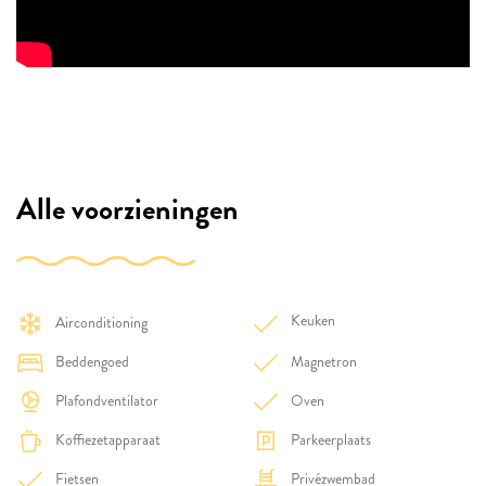
Alle voorzieningen
Keuken
Airconditioning
Beddengoed
Magnetron
Plafondventilator
Oven
Koffiezetapparaat
Parkeerplaats
Fietsen
Privézwembad