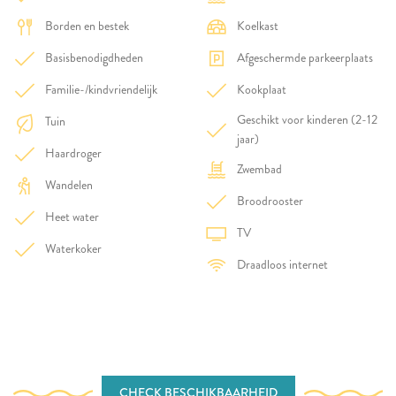
Borden en bestek
Koelkast
Basisbenodigdheden
Afgeschermde parkeerplaats
Familie-/kindvriendelijk
Kookplaat
Geschikt voor kinderen (2-12
Tuin
jaar)
Haardroger
Zwembad
Wandelen
Broodrooster
Heet water
TV
Waterkoker
Draadloos internet
CHECK BESCHIKBAARHEID