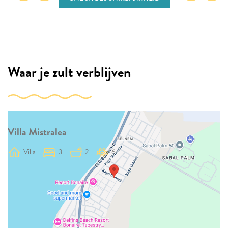
Waar je zult verblijven
Villa Mistralea
Villa
3
2
6