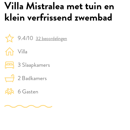
Villa Mistralea met tuin en
klein verfrissend zwembad
9.4/10
32 beoordelingen
Villa
3 Slaapkamers
2 Badkamers
6 Gasten