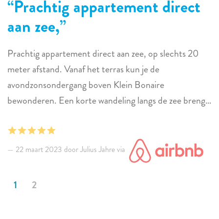
Prachtig appartement direct
Ik kan Sunwise Bonaire van harte aanbevelen aan
aan zee,
iedereen die een ontspannen en plezierige vakantie op
Bonaire wil hebben. Ze zijn professioneel, betrouwbaar
Prachtig appartement direct aan zee, op slechts 20
en klantgericht. Ze regelen het geluk voor je! Je kunt
meter afstand. Vanaf het terras kun je de
hun website bekijken voor meer informatie:
avondzonsondergang boven Klein Bonaire
https://sunwisebonaire.com/
bewonderen. Een korte wandeling langs de zee brengt
je naar het stadscentrum. Mooi en schoon.
Charlie en Yana
22 maart 2023 door Julius Jahre via
1
2