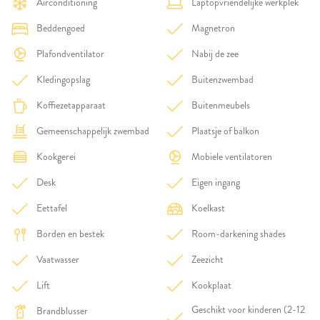
Airconditioning
Laptopvriendelijke werkplek
Beddengoed
Magnetron
Plafondventilator
Nabij de zee
Kledingopslag
Buitenzwembad
Koffiezetapparaat
Buitenmeubels
Gemeenschappelijk zwembad
Plaatsje of balkon
Kookgerei
Mobiele ventilatoren
Desk
Eigen ingang
Eettafel
Koelkast
Borden en bestek
Room-darkening shades
Vaatwasser
Zeezicht
Lift
Kookplaat
Geschikt voor kinderen (2-12
Brandblusser