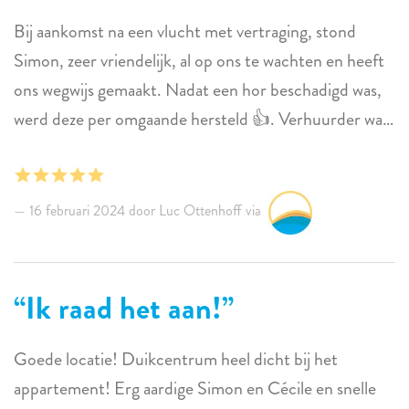
Bij aankomst na een vlucht met vertraging, stond
Simon, zeer vriendelijk, al op ons te wachten en heeft
ons wegwijs gemaakt. Nadat een hor beschadigd was,
werd deze per omgaande hersteld 👍. Verhuurder was
ook zeer coulant bij vertrek ten aanzien van checkout
tijd. In het appartement zelf was alles wat we nodig
hadden ruimschoots op voorraad. Goede bedden.
16 februari 2024 door Luc Ottenhoff via
Schoon. Mooi uitzicht. Prima locatie.
Ik raad het aan!
Goede locatie! Duikcentrum heel dicht bij het
appartement! Erg aardige Simon en Cécile en snelle