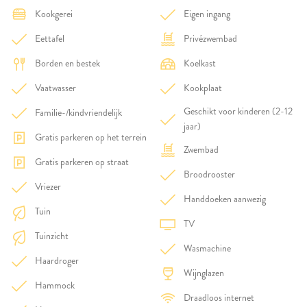
Kookgerei
Eigen ingang
Eettafel
Privézwembad
Borden en bestek
Koelkast
Vaatwasser
Kookplaat
Geschikt voor kinderen (2-12
Familie-/kindvriendelijk
jaar)
Gratis parkeren op het terrein
Zwembad
Gratis parkeren op straat
Broodrooster
Vriezer
Handdoeken aanwezig
Tuin
TV
Tuinzicht
Wasmachine
Haardroger
Wijnglazen
Hammock
Draadloos internet