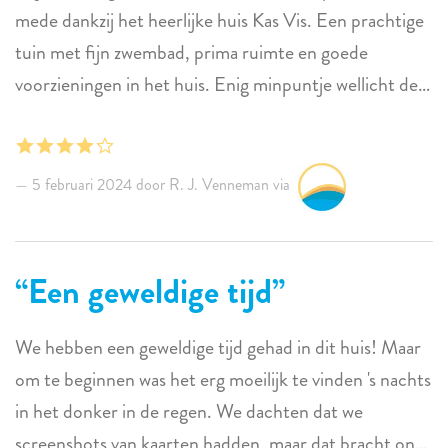
mede dankzij het heerlijke huis Kas Vis. Een prachtige
gevaarlijk is als het nat is. We hadden zelfs twee
tuin met fijn zwembad, prima ruimte en goede
afzonderlijke incidenten waarbij twee personen in ons
voorzieningen in het huis. Enig minpuntje wellicht de
gezelschap uitgleden over de vloer, met verwondingen
wat harde bedden, doch dit kan persoonlijk zijn.
tot gevolg die behandeld moesten worden. Door de
Kortom iets met plezier om op terug te kijken.
gevaarlijke omstandigheden moesten we dekens
leggen op alle plaatsen waar gelopen werd om verder
5 februari 2024 door R. J. Venneman via
uitglijden te voorkomen. Een van de wandunits van de
airconditioning was kapot en onze gasten moesten
Een geweldige tijd
twee dagen zonder koele lucht slapen tot de unit werd
vervangen. Een van de kranen in de grote slaapkamer
druppelde en de gootsteen liep niet goed leeg,
We hebben een geweldige tijd gehad in dit huis! Maar
waardoor de gootsteen halfvol was. Hoewel er een
om te beginnen was het erg moeilijk te vinden 's nachts
wasmachine is, is er geen droger. Je bent verplicht om
in het donker in de regen. We dachten dat we
je kleren aan een drooglijn te drogen, maar door de
screenshots van kaarten hadden, maar dat bracht ons