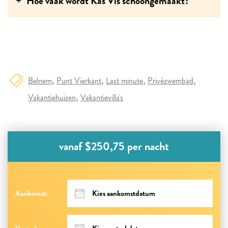
Hoe vaak wordt Kas Vis schoongemaakt?
Belnem
Punt Vierkant
Last minute
Privézwembad
Vakantiehuizen
Vakantievilla's
vanaf $250,75 per nacht
Aankomst: