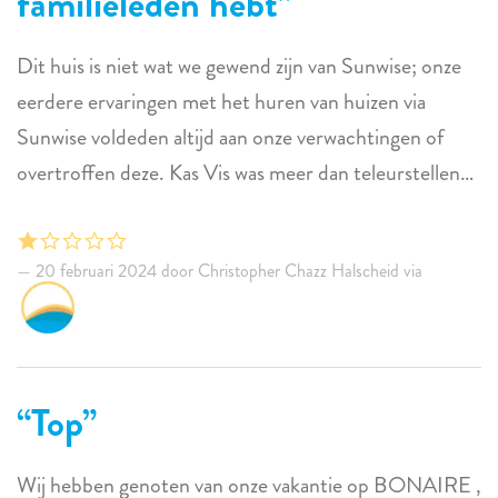
familieleden hebt
Dit huis is niet wat we gewend zijn van Sunwise; onze
eerdere ervaringen met het huren van huizen via
Sunwise voldeden altijd aan onze verwachtingen of
overtroffen deze. Kas Vis was meer dan teleurstellend;
het was verschrikkelijk. Het is duidelijk dat de
eigenaren van deze accommodatie er niet in
20 februari 2024 door Christopher Chazz Halscheid via
investeren, maar het belangrijkste is dat deze
accommodatie extreem gevaarlijk is, vooral voor
kinderen of oudere mensen. De tegels rond het
zwembad/patio zijn door het hele huis hetzelfde. De
Top
tegel is ongeschikt als vloer en wordt meestal alleen op
douchewanden gelegd. Meer specifiek heeft de tegel
Wij hebben genoten van onze vakantie op BONAIRE ,
geen slijtvastheid of tractie, waardoor het extreem