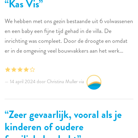
Kas Vis
en de kraan, ook waren de ligstoelen allemaal kapot.
De beheerder Jeroen loste de problemen met de
We hebben met ons gezin bestaande uit 6 volwassenen
vaatwasser en de kraan soepel op. Dank daarvoor.
en een baby een fijne tijd gehad in de villa. De
inrichting was compleet. Door de droogte en omdat
er in de omgeving veel bouwvakkers aan het werk
waren en er ook veel wegwerkzaamheden waren was
het enorm stoffig zodat voor ieder gebruik o.a.
keuken, kookplaat en tafels moesten worden afgesopt.
14 april 2024 door Christina Muller via
Zeer gevaarlijk, vooral als je
kinderen of oudere