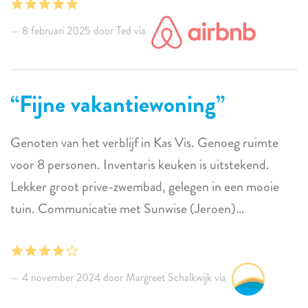
Google je naartoe stuurt.
De verhuurders zijn ongelooflijk behulpzaam en
8 februari 2025 door Ted via
meegaand.
Fijne vakantiewoning
Genoten van het verblijf in Kas Vis. Genoeg ruimte
voor 8 personen. Inventaris keuken is uitstekend.
Lekker groot prive-zwembad, gelegen in een mooie
tuin. Communicatie met Sunwise (Jeroen)
uitstekend. Wij kijken, mede hierdoor, met een goed
gevoel terug op onze vakantie met onze kinderen.
4 november 2024 door Margreet Schalkwijk via