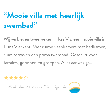
Mooie villa met heerlijk
zwembad
Wij verbleven twee weken in Kas Vis, een mooie villa in
Punt Vierkant. Vier ruime slaapkamers met badkamer,
ruim terras en een prima zwembad. Geschikt voor
families, gezinnen en groepen. Alles aanwezig:
wasmachine, tv, boeken, kookmateriaal en specerijen.
De villa staat er al een jaar of tien. Dat is hier en daar,
bijvoorbeeld aan de keuken te merken. Die kan wel
25 oktober 2024 door Erik Huigen via
een opknapbeurtje gebruiken. Desalniettemin een
prima verblijf voor een alleszins redelijke prijs. Bij de
aankomst waren er wat problemen met de vaatwasser