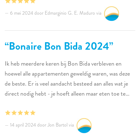
6 mei 2024 door Edmarginio G. E. Maduro via
Bonaire Bon Bida 2024
Ik heb meerdere keren bij Bon Bida verbleven en
hoewel alle appartementen geweldig waren, was deze
de beste. Er is veel aandacht besteed aan alles wat je
direct nodig hebt - je hoeft alleen maar eten toe te
voegen! Zeer schoon, handig, gemakkelijke toegang,
geweldig zwembad en rustig. Echt genoten van dit
verblijf. Als je Engels spreekt, neem dan Google
14 april 2024 door Jon Bartol via
translate mee - het zal een grote hulp zijn!