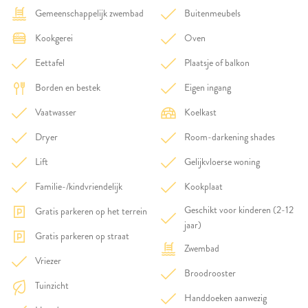
Gemeenschappelijk zwembad
Buitenmeubels
Kookgerei
Oven
Eettafel
Plaatsje of balkon
Borden en bestek
Eigen ingang
Vaatwasser
Koelkast
Dryer
Room-darkening shades
Lift
Gelijkvloerse woning
Familie-/kindvriendelijk
Kookplaat
Geschikt voor kinderen (2-12
Gratis parkeren op het terrein
jaar)
Gratis parkeren op straat
Zwembad
Vriezer
Broodrooster
Tuinzicht
Handdoeken aanwezig