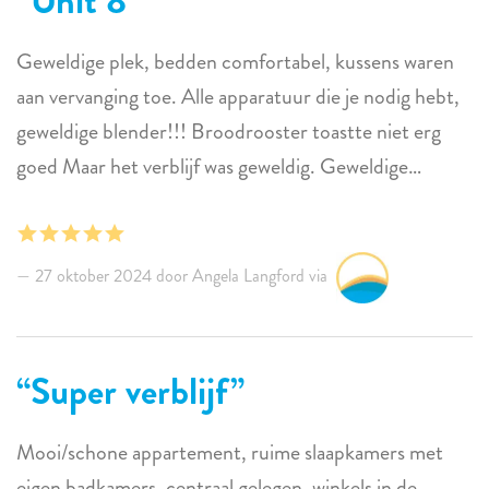
Unit 8
Geweldige plek, bedden comfortabel, kussens waren
aan vervanging toe. Alle apparatuur die je nodig hebt,
geweldige blender!!! Broodrooster toastte niet erg
goed Maar het verblijf was geweldig. Geweldige
locatie, geweldige patio en zwembad. Het enige wat ik
zou willen veranderen is om de sleutel van het huis weg
te doen en een toetsenblok te krijgen dat makkelijker
27 oktober 2024 door Angela Langford via
toegankelijk is. Zal zeker terugkomen.
Super verblijf
Mooi/schone appartement, ruime slaapkamers met
eigen badkamers, centraal gelegen, winkels in de