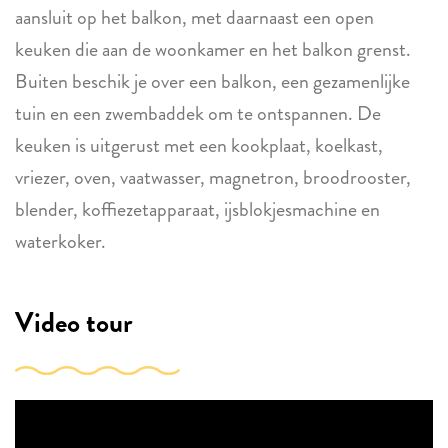
aansluit op het balkon, met daarnaast een open
keuken die aan de woonkamer en het balkon grenst.
Buiten beschik je over een balkon, een gezamenlijke
tuin en een zwembaddek om te ontspannen. De
keuken is uitgerust met een kookplaat, koelkast,
vriezer, oven, vaatwasser, magnetron, broodrooster,
blender, koffiezetapparaat, ijsblokjesmachine en
waterkoker.
Video tour