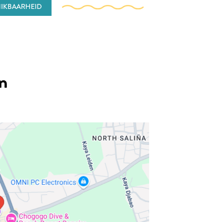
IKBAARHEID
en