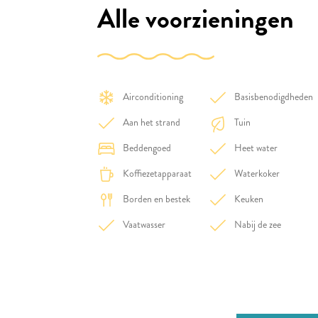
Alle voorzieningen
Airconditioning
Basisbenodigdheden
Aan het strand
Tuin
Beddengoed
Heet water
Koffiezetapparaat
Waterkoker
Borden en bestek
Keuken
Vaatwasser
Nabij de zee