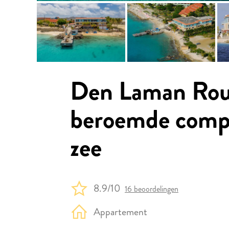
Den Laman Roug
beroemde compl
zee
8.9/10
16 beoordelingen
Appartement