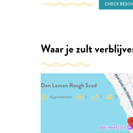
CHECK BESCH
Waar je zult verblijv
Den Laman Rough Scad
Appartement
1
1
2