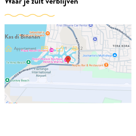
Waar je zult verblijven
Kas di Biñanan
Appartement
1
1
2