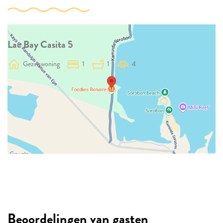
Lac Bay Casita 5
Gezinswoning
1
1
4
Beoordelingen van gasten