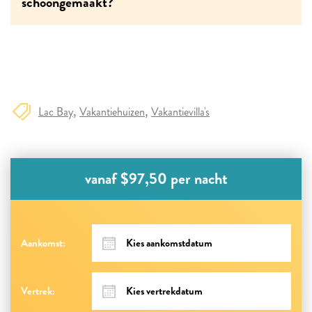
schoongemaakt?
Lac Bay
Vakantiehuizen
Vakantievilla's
vanaf $97,50 per nacht
Aankomst:
Vertrek: