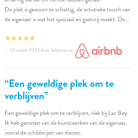
De plek is gewoon zo schattig, de artistieke touch van
de eigenaar is wat het speciaal en gastvrij maakt. De
keuken was goed gevuld en gebruiksvriendelijk
(kruiden, air fryer, etc).
De veranda, tuin, comfortabel bed, gemakkelijke
23 maart 2024 door Julianna via
toegang, en een heerlijk restaurant op een steenworp
afstand ... en natuurlijk de prachtige baai aan de
overkant van de weg ❤️
Een geweldige plek om te
verblijven
Een geweldige plek om te verblijven, vlak bij Lac Bay.
Ik heb genoten van de kunstwerken van de eigenaar,
vooral de schilderijen van dieren.