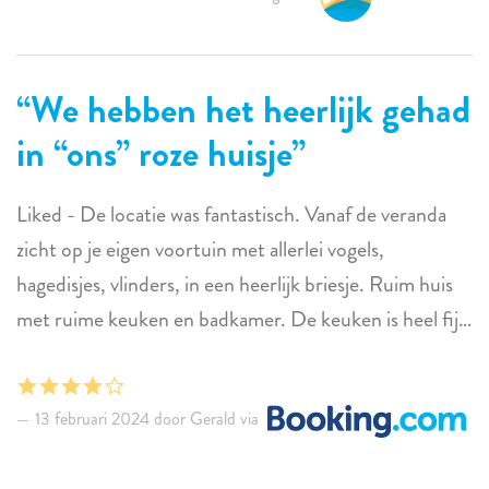
We hebben het heerlijk gehad
in “ons” roze huisje
Liked - De locatie was fantastisch. Vanaf de veranda
zicht op je eigen voortuin met allerlei vogels,
hagedisjes, vlinders, in een heerlijk briesje. Ruim huis
met ruime keuken en badkamer. De keuken is heel fijn
om in te koken, met goeie apparatuur. Met de auto
super dichtbij het surfstrand van Sorobone. Naar
13 februari 2024 door Gerald via
Kralendijk is het even een stukje rijden maar wel altijd
langs de flamingo's, ook geen straf. Achtertuin met