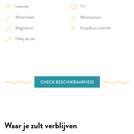
Internet
TV
Waterkoker
Wasmachine
Magnetron
Draadloos internet
Nabij de zee
CHECK BESCHIKBAARHEID
Waar je zult verblijven