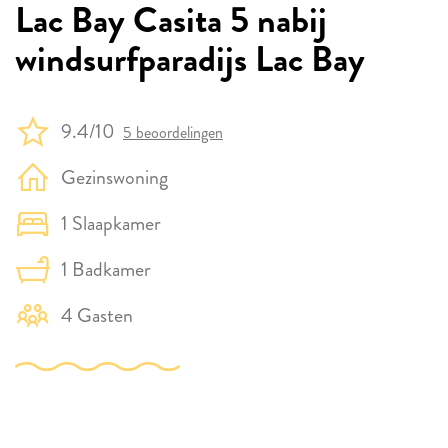
Lac Bay Casita 5 nabij
windsurfparadijs Lac Bay
9.4/10
5 beoordelingen
Gezinswoning
1 Slaapkamer
1 Badkamer
4 Gasten