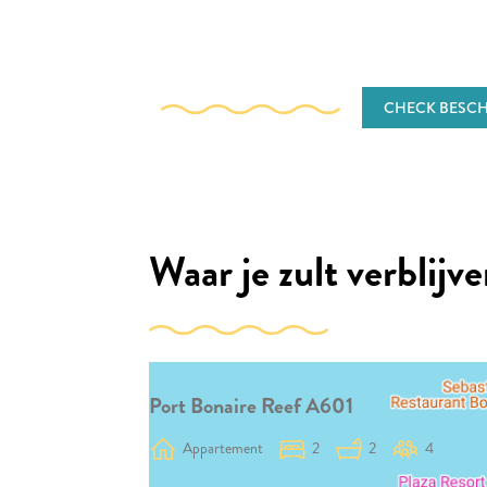
CHECK BESCH
Waar je zult verblijv
Port Bonaire Reef A601
Appartement
2
2
4