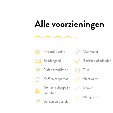
Alle voorzieningen
Airconditioning
Vaatwasser
Beddengoed
Basisbenodigdheden
Plafondventilator
Tuin
Koffiezetapparaat
Heet water
Gemeenschappelijk
Keuken
zwembad
Nabij de zee
Borden en bestek