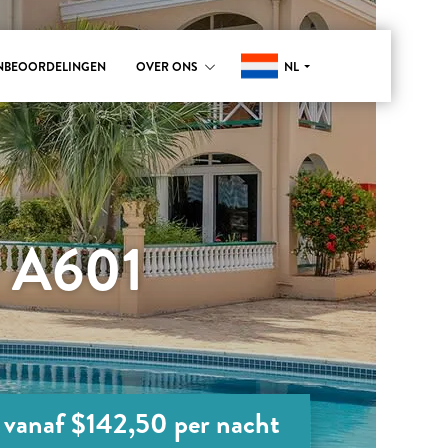
NL
NBEOORDELINGEN
OVER ONS
 A601
vanaf $142,50 per nacht