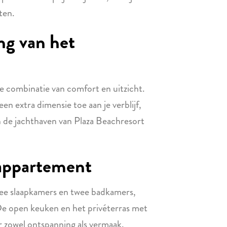
sten.
ng van het
 combinatie van comfort en uitzicht.
 extra dimensie toe aan je verblijf,
n de jachthaven van Plaza Beachresort
 appartement
ee slaapkamers en twee badkamers,
 De open keuken en het privéterras met
r zowel ontspanning als vermaak.