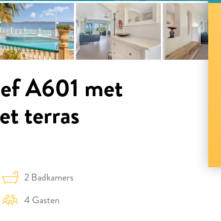
eef A601 met
et terras
2 Badkamers
4 Gasten