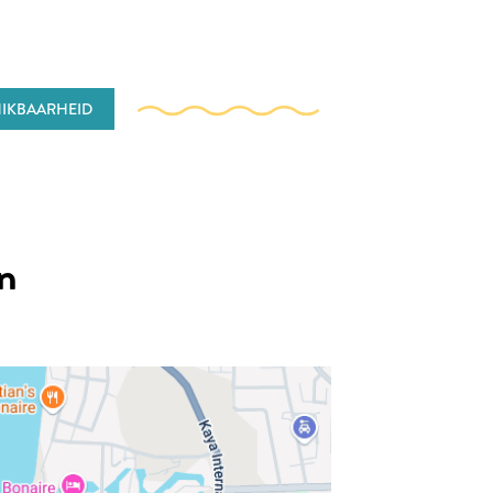
IKBAARHEID
en