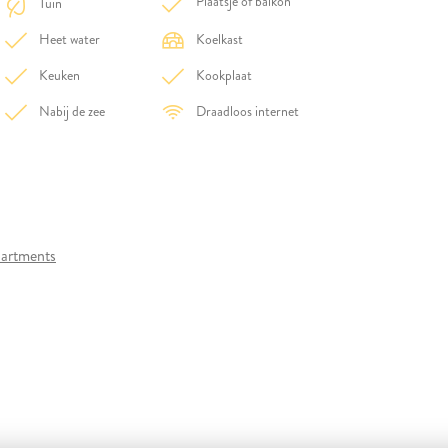
Plaatsje of balkon
Tuin
Heet water
Koelkast
Keuken
Kookplaat
Nabij de zee
Draadloos internet
artments