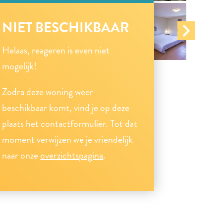
NIET BESCHIKBAAR
Helaas, reageren is even niet
mogelijk!
Zodra deze woning weer
beschikbaar komt, vind je op deze
plaats het contactformulier. Tot dat
moment verwijzen we je vriendelijk
naar onze
overzichtspagina
.