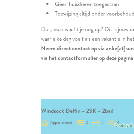
Geen huisdieren toegestaan
Toewijzing altijd onder voorbehou
Dus, waar wacht je nog op? Dit is jouw 
waar elke dag voelt als een vakantie in het
Neem direct contact op via anke[at]sun
via het contactformulier op deze pagina
Windsock Delfin – 2SK – 2bad
Appartement
2
2
4