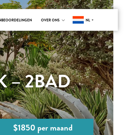
NL
NBEOORDELINGEN
OVER ONS
K – 2BAD
$1850 per maand