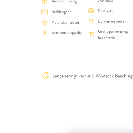
zwembad
Airconditioning
Kookgerei
Beddengoed
Borden en bestek
Plafondventilator
Gratis parkeren op
Gemeenschappelijk
het terrein
Lange termijn verhuur
Windsock Beach Ap