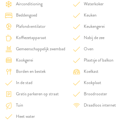
Airconditioning
Waterkoker
Beddengoed
Keuken
Plafondventilator
Keukengerei
Koffiezetapparaat
Nabij de zee
Gemeenschappelijk zwembad
Oven
Kookgerei
Plaatsje of balkon
Borden en bestek
Koelkast
In de stad
Kookplaat
Gratis parkeren op straat
Broodrooster
Tuin
Draadloos internet
Heet water