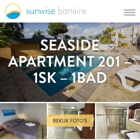
SEASIDE
APARTMENT 201 –
1SK – 1BAD
BEKIJK FOTO'S