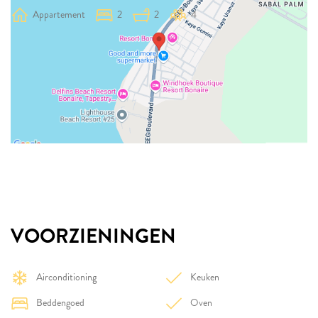
Appartement
2
2
4
VOORZIENINGEN
Airconditioning
Keuken
Beddengoed
Oven