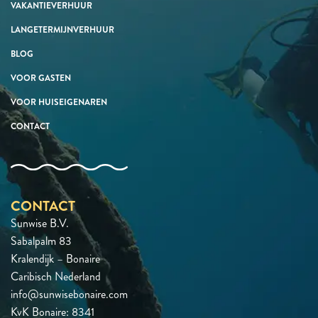
VAKANTIEVERHUUR
LANGETERMIJNVERHUUR
BLOG
VOOR GASTEN
VOOR HUISEIGENAREN
CONTACT
CONTACT
Sunwise B.V.
Sabalpalm 83
Kralendijk – Bonaire
Caribisch Nederland
info@sunwisebonaire.com
KvK Bonaire: 8341