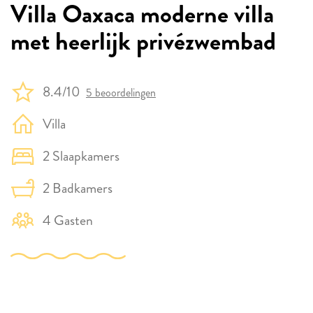
Villa Oaxaca moderne villa
met heerlijk privézwembad
8.4/10
5 beoordelingen
Villa
2 Slaapkamers
2 Badkamers
4 Gasten