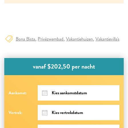
Bona Bista
Privézwembad
Vakantiehuizen
Vakantievilla's
vanaf $202,50 per nacht
Aankomst:
Vertrek: