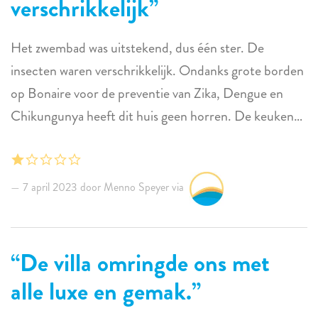
verschrikkelijk
Het zwembad was uitstekend, dus één ster. De
insecten waren verschrikkelijk. Ondanks grote borden
op Bonaire voor de preventie van Zika, Dengue en
Chikungunya heeft dit huis geen horren. De keuken
en woonkamer zijn open en de slaapkamers/badkamers
hebben lamellen die bijtende vliegen, huisvliegen,
spinnen, muggen (en kikkers) binnenlaten. De
7 april 2023 door Menno Speyer via
huismanager vond een bednet in de kast van de
eigenaar, maar er was geen fatsoenlijk frame of haakje.
Het huis had citronella kaarsen, muggenspiralen, een
De villa omringde ons met
insectenracket, een draaiende molen tegen insecten,
alle luxe en gemak.
maar niets hielp. Er waren netten om over je eten te