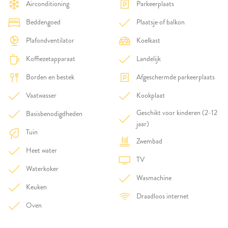
Airconditioning
Parkeerplaats
Beddengoed
Plaatsje of balkon
Plafondventilator
Koelkast
Koffiezetapparaat
Landelijk
Borden en bestek
Afgeschermde parkeerplaats
Vaatwasser
Kookplaat
Geschikt voor kinderen (2-12
Basisbenodigdheden
jaar)
Tuin
Zwembad
Heet water
TV
Waterkoker
Wasmachine
Keuken
Draadloos internet
Oven