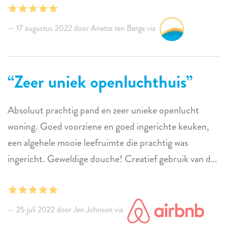
heerlijk verblijf gehad en we waren ook erg te spreken
over de communicatie met de gastvrouw en -heer.
17 augustus 2022 door Anette ten Berge via
Dat ging heel makkelijk per whatsapp. Check out tijd is
normaal 10 uur ‘s ochtends, maar omdat er niemand
na ons kwam mochten we in het huis blijven tot we
Zeer uniek openluchthuis
naar de luchthaven moesten, dat was ook erg fijn!
Absoluut prachtig pand en zeer unieke openlucht
woning. Goed voorziene en goed ingerichte keuken,
een algehele mooie leefruimte die prachtig was
ingericht. Geweldige douche! Creatief gebruik van de
ruimte voor de wasmachine. Het overloopzwembad
was perfect om baantjes te trekken en een mooi
accent vanaf de bank in de woonkamer!
25 juli 2022 door Jen Johnson via