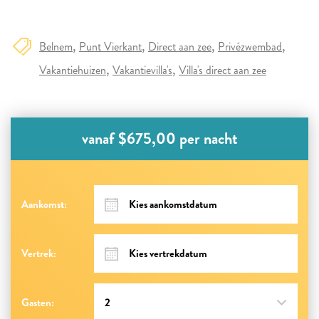
Belnem
Punt Vierkant
Direct aan zee
Privézwembad
Vakantiehuizen
Vakantievilla's
Villa's direct aan zee
vanaf $675,00 per nacht
Aankomst:
Vertrek:
Gasten: