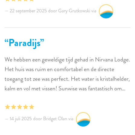
vlak bij de duikplek Bachelor’s Beach. Gemakkelijke
22 september 2025 door Gary Grutkowski via
toegang tot het water via de trap of ladder. Twee
spoeltanks voor duikuitrusting – handig om wetsuits
gescheiden te houden van camera’s, maskers en
Paradijs
ademautomaten... Een groot pluspunt is de
airconditioning in de keuken- en woonkamer, die het
We hebben een geweldige tijd gehad in Nirvana Lodge.
er aangenaam koel houdt. Veel villa’s bieden dit niet.
Het huis was ruim en comfortabel en de directe
toegang tot zee was perfect. Het water is kristalhelder,
kalm en vol met vissen! Sunwise was fantastisch om
mee samen te werken, flexibel en zeer snel in de
communicatie. Als dit huis beschikbaar is, boek het!
14 juli 2025 door Bridget Olan via