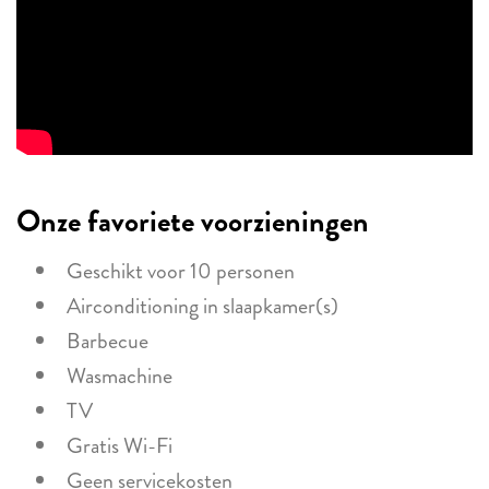
Onze favoriete voorzieningen
Geschikt voor 10 personen
Airconditioning in slaapkamer(s)
Barbecue
Wasmachine
TV
Gratis Wi-Fi
Geen servicekosten