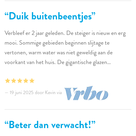
Duik buitenbeentjes
Verbleef er 2 jaar geleden. De steiger is nieuw en erg
mooi. Sommige gebieden beginnen slijtage te
vertonen, warm water was niet geweldig aan de
voorkant van het huis. De gigantische glazen
schuifdeur met de gravure is een koninklijke pijn om te
openen en te sluiten. We hebben allemaal een
geweldige tijd gehad, de bedden waren erg
19 juni 2025 door Kevin via
comfortabel. Duiken vanaf de trap in het water,
uitstekend en goed duiken en snorkelen. Zullen zeker
weer boeken. Genoeg servies en kookgerei voor grote
Beter dan verwacht!
groepsdiners. Fantastische zonsondergangen.