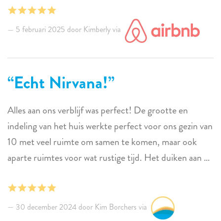
opslaan en liet ons een koelbox lenen om onze
gekoelde spullen naar onze volgende plek waar we
5 februari 2025 door Kimberly via
verbleven te brengen. De keuken was ongelooflijk
goed gevuld. Prachtige omgeving, comfortabele
bedden.
Echt Nirvana!
We zouden graag terugkomen!
Alles aan ons verblijf was perfect! De grootte en
indeling van het huis werkte perfect voor ons gezin van
10 met veel ruimte om samen te komen, maar ook
aparte ruimtes voor wat rustige tijd. Het duiken aan de
achterkant was gemakkelijk met een prachtig rif. De
beheerders waren attent bij vragen of behoeften
(hoewel het huis perfect was, dus we hadden niets
30 december 2024 door Kim Borchers via
nodig). Ik kan niet wachten om terug te gaan!