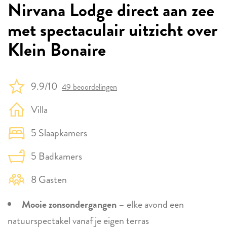
Nirvana Lodge direct aan zee
met spectaculair uitzicht over
Klein Bonaire
9.9/10
49 beoordelingen
Villa
5 Slaapkamers
5 Badkamers
8 Gasten
Mooie zonsondergangen
– elke avond een
natuurspectakel vanaf je eigen terras