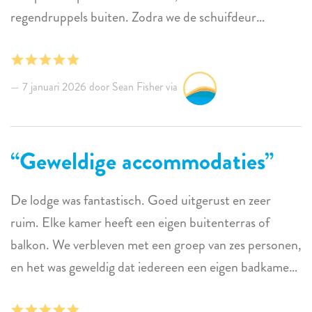
regendruppels buiten. Zodra we de schuifdeur
openden, konden we onze ogen niet geloven! De
mooiste en meest kleurrijke regenboog boven Klein
Bonaire. Het was zo’n magisch moment dat ik het hele
7 januari 2026 door Sean Fisher via
huis wakker heb gemaakt en we samen koffie hebben
gedronken terwijl we ons klaarmaakten om aan de dag
te beginnen. Wil je een magische, ontspannen en
Geweldige accommodaties
heerlijke reis naar Bonaire? Dan móét je bij Nirvana
verblijven!
De lodge was fantastisch. Goed uitgerust en zeer
ruim. Elke kamer heeft een eigen buitenterras of
balkon. We verbleven met een groep van zes personen,
en het was geweldig dat iedereen een eigen badkamer
en douche had. Er is een grote buitentafel, ideaal voor
grotere gezelschappen. Het huiseigen rif was geweldig,