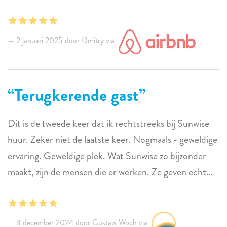
hele proces. Villa is ruim met 2 slaapkamers en grote
open woonkamer; het voelde nieuw of onlangs
gerenoveerd en het is handig gelegen. De villa bevindt
2 januari 2025 door Dmitry via
zich in een omheinde buurt. Kinderen en wij hielden
van het zwembad. Overdekte zithoek buiten heeft een
geweldig uitzicht op laguna en palmbomen,
Terugkerende gast
comfortabel meubilair, het is goed geventileerd en
aangenaam om zelfs op warme dagen in te zijn.
Dit is de tweede keer dat ik rechtstreeks bij Sunwise
Parkeerplaats is breed en was gemakkelijk, zelfs met de
huur. Zeker niet de laatste keer. Nogmaals - geweldige
pick-up truck die we huurden. Geweldig verblijf.
ervaring. Geweldige plek. Wat Sunwise zo bijzonder
maakt, zijn de mensen die er werken. Ze geven echt
om je. Elyse is de beste!
3 december 2024 door Gustaw Woch via