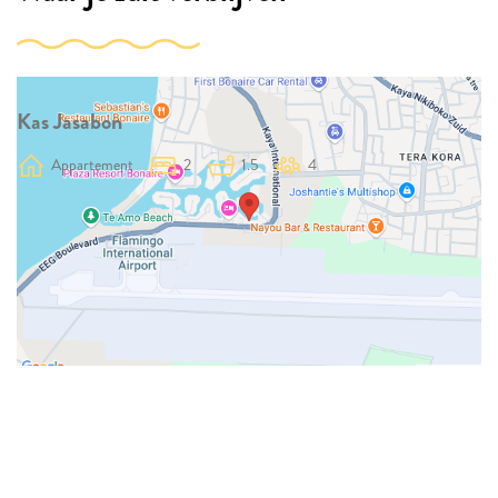
Kas Jasabon
Appartement
2
1.5
4