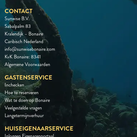
CONTACT
Sunwise B.V.
Sabalpalm 83
Kralendijk – Bonaire
Caribisch Nederland
info@sunwisebonaire.com
KvK Bonaire: 8341
Algemene Voorwaarden
GASTENSERVICE
Inchecken
Hoe te reserveren
Wat te doen op Bonaire
Veelgestelde vragen
Langetermijnverhuur
HUISEIGENAARSERVICE
Inloggen Eigenarenportaal