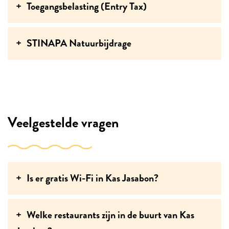
Toegangsbelasting (Entry Tax)
hek dat 's nachts dichtgaat geeft een veilig gevoel. Al
met al waren we erg blij met het huis en de keuze voor
Sunwise! De persoonlijke ontvangst, snelle
STINAPA Natuurbijdrage
communicatie via whatsapp en het overhandigen van
de sleutels voelde als een vijfsterren service. Zeker een
aanrader voor iedereen!
Veelgestelde vragen
Is er gratis Wi-Fi in Kas Jasabon?
Welke restaurants zijn in de buurt van Kas