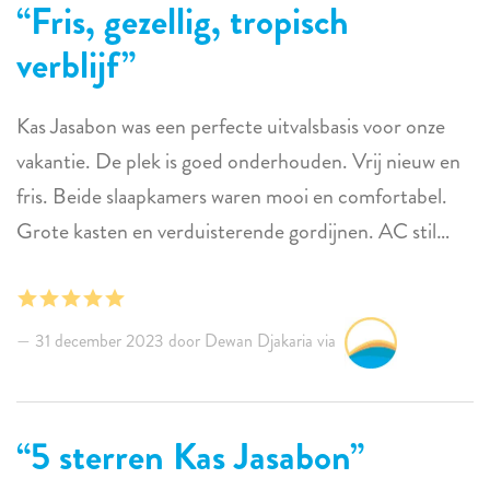
Fris, gezellig, tropisch
verblijf
Kas Jasabon was een perfecte uitvalsbasis voor onze
vakantie. De plek is goed onderhouden. Vrij nieuw en
fris. Beide slaapkamers waren mooi en comfortabel.
Grote kasten en verduisterende gordijnen. AC stil
maar sterk. Veel handdoeken aanwezig. Aparte
badkamer en apart toilet. We waren maar met z'n
tweeën. Dus werkte perfect. Keuken is goed uitgerust.
31 december 2023 door Dewan Djakaria via
Grote koelkast met vriezer. Broodrooster, blender en
nespresso apparaat. Geen magnetron, wel oven. Veel
wijnglazen, misschien zou het handig zijn om nog een
5 sterren Kas Jasabon
paar longdrinkglazen toe te voegen. We hebben een